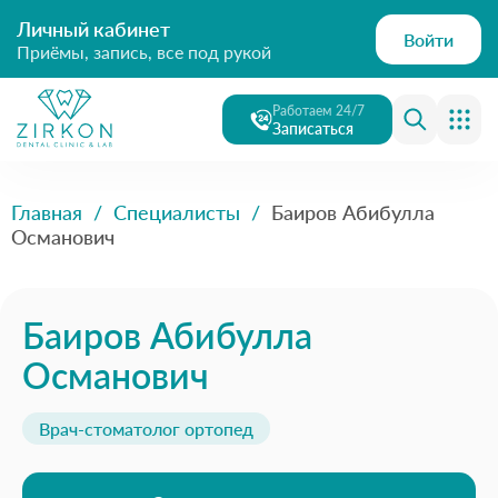
Личный кабинет
Войти
Приёмы, запись, все под рукой
Работаем 24/7
Записаться
Главная
/
Специалисты
/
Баиров Абибулла
Османович
Баиров Абибулла
Османович
Врач-стоматолог ортопед