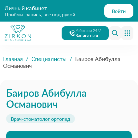
Личный кабинет
Войти
Приёмы, запись, все под рукой
Работаем 24/7
Записаться
Главная
/
Специалисты
/
Баиров Абибулла
Османович
Баиров Абибулла
Османович
Врач-стоматолог ортопед