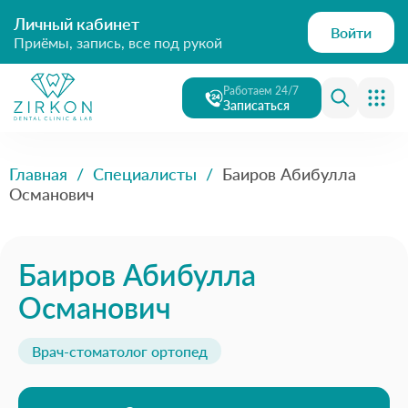
Личный кабинет
Войти
Приёмы, запись, все под рукой
Работаем 24/7
Записаться
Главная
/
Специалисты
/
Баиров Абибулла
Османович
Баиров Абибулла
Османович
Врач-стоматолог ортопед