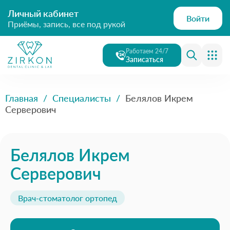
Личный кабинет
Войти
Приёмы, запись, все под рукой
Работаем 24/7
Записаться
Главная
/
Специалисты
/
Белялов Икрем
Серверович
Белялов Икрем
Серверович
Врач-стоматолог ортопед