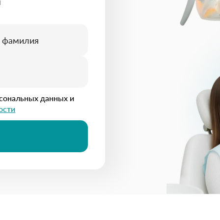
я
рсональных данных и
ости