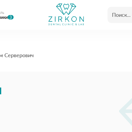
ль
ники
3
м Серверович
м