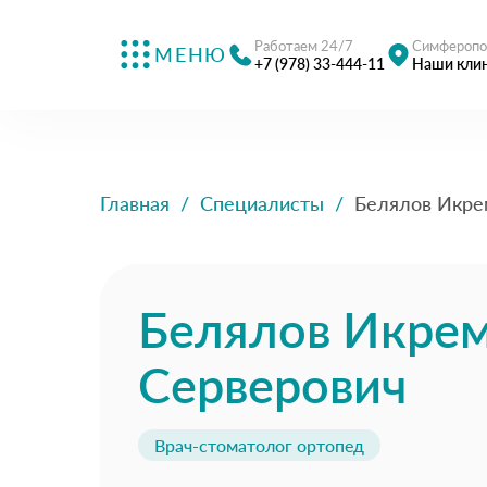
Работаем 24/7
Симферопо
МЕНЮ
+7 (978) 33-444-11
Наши кли
Главная
/
Специалисты
/
Белялов Икре
Белялов Икре
Серверович
Врач-стоматолог ортопед