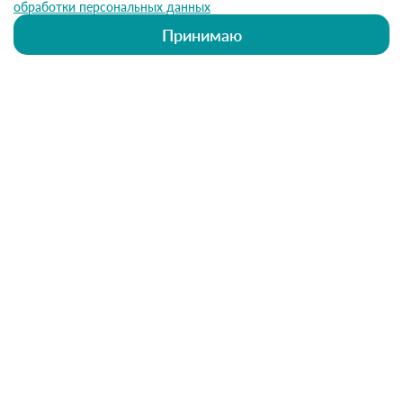
обработки персональных данных
Принимаю
ИМЕЮТСЯ ПРОТИВОПОКАЗАНИЯ.
НЕОБХОДИМА КОНСУЛЬТАЦИЯ
СПЕЦИАЛИСТА
Позвоните нам
+7 (978) 33-444-11
Напишите нам
info@zirkondental.ru