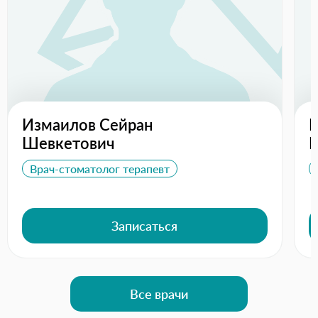
Измаилов Сейран
Б
Шевкетович
Н
Врач-стоматолог терапевт
Записаться
Все врачи