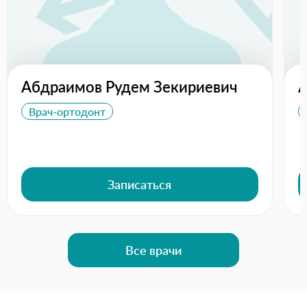
Абдраимов Рудем Зекириевич
А
Врач-ортодонт
Записаться
Все врачи