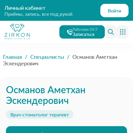
Личный кабинет
Войти
Приёмы, запись, все под рукой
Работаем 24/7
Записаться
Главная
/
Специалисты
/
Османов Аметхан
Эскендерович
Османов Аметхан
Эскендерович
Врач-стоматолог терапевт