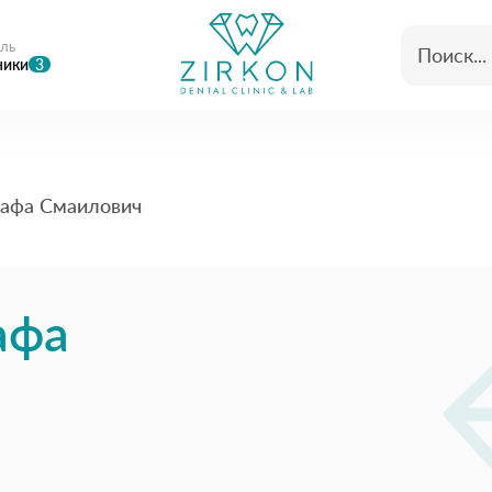
ль
ники
3
афа Смаилович
афа