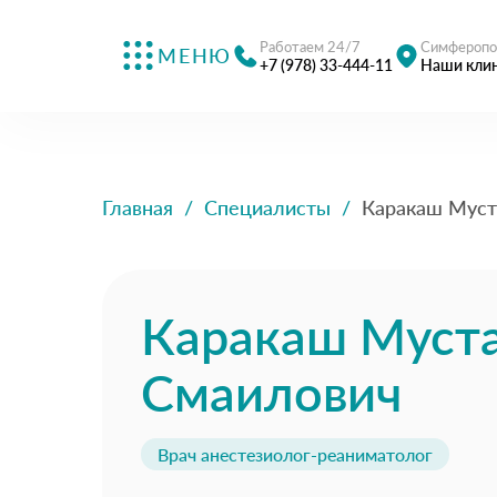
Работаем 24/7
Симферопо
МЕНЮ
+7 (978) 33-444-11
Наши кли
Главная
/
Специалисты
/
Каракаш Муст
Каракаш Муст
Смаилович
Врач анестезиолог-реаниматолог