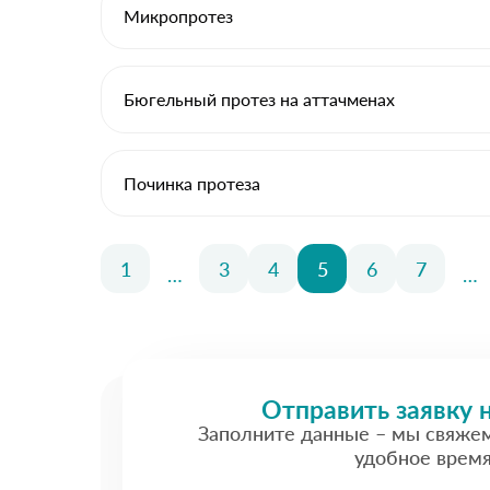
Микропротез
Бюгельный протез на аттачменах
Починка протеза
1
3
4
5
6
7
…
…
Отправить заявку 
Заполните данные – мы свяже
удобное врем