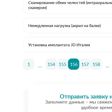
Сканирование обеих челюстей (интраораль
сканером)
Немедленная нагрузка (акрил на балке)
Установка имплантата JD Италия
1
154
155
156
157
158
…
…
Отправить заявку 
Заполните данные – мы свяже
удобное врем