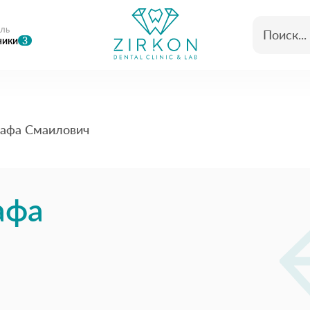
ль
ники
3
афа Смаилович
афа