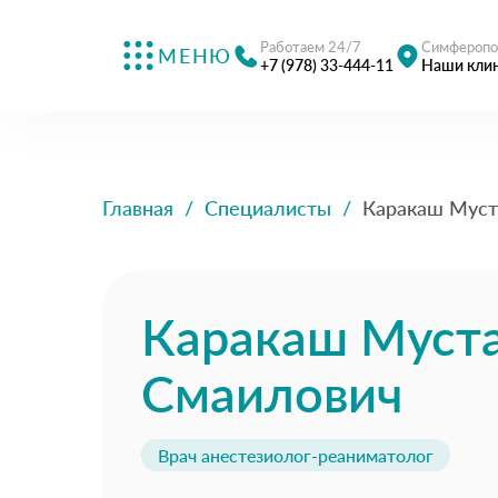
Работаем 24/7
Симферопо
МЕНЮ
+7 (978) 33-444-11
Наши кли
Главная
/
Специалисты
/
Каракаш Муст
Каракаш Муст
Смаилович
Врач анестезиолог-реаниматолог