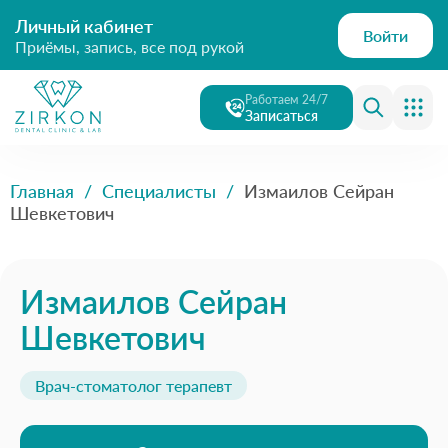
Личный кабинет
Войти
Приёмы, запись, все под рукой
Работаем 24/7
Записаться
Главная
/
Специалисты
/
Измаилов Сейран
Шевкетович
Измаилов Сейран
Шевкетович
Врач-стоматолог терапевт