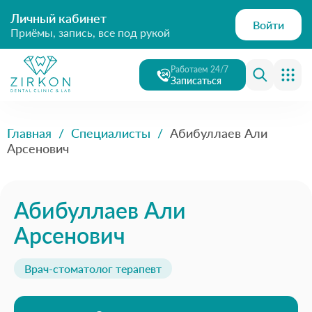
Личный кабинет
Войти
Приёмы, запись, все под рукой
Работаем 24/7
Записаться
Главная
/
Специалисты
/
Абибуллаев Али
Арсенович
Абибуллаев Али
Арсенович
Врач-стоматолог терапевт